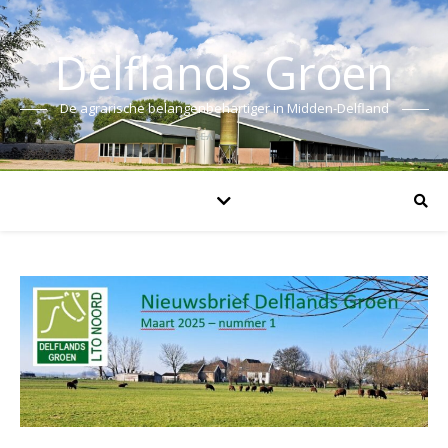
Delflands Groen
De agrarische belangenbehartiger in Midden-Delfland