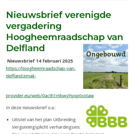
Nieuwsbrief verenigde
vergadering
Hoogheemraadschap van
Delfland
Nieuwsbrief 14 februari 2025
https://hoogheemraadschap-van-
delfland.email-
provider.eu/web/0acth1mbwj/hyxptxotaw
In deze nieuwsbrief o.a.:
Uitstel van het plan Uitbreiding
Vergunningsplicht verhardingseis