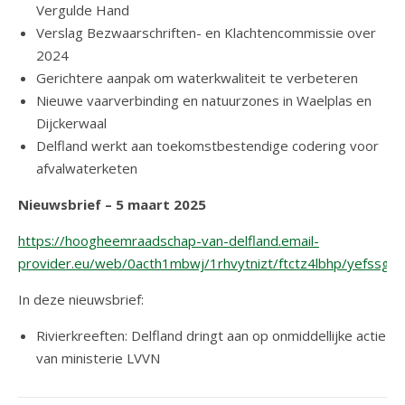
Vergulde Hand
Verslag Bezwaarschriften- en Klachtencommissie over
2024
Gerichtere aanpak om waterkwaliteit te verbeteren
Nieuwe vaarverbinding en natuurzones in Waelplas en
Dijckerwaal
Delfland werkt aan toekomstbestendige codering voor
afvalwaterketen
Nieuwsbrief – 5 maart 2025
https://hoogheemraadschap-van-delfland.email-
provider.eu/web/0acth1mbwj/1rhvytnizt/ftctz4lbhp/yefssgar
In deze nieuwsbrief:
Rivierkreeften: Delfland dringt aan op onmiddellijke actie
van ministerie LVVN