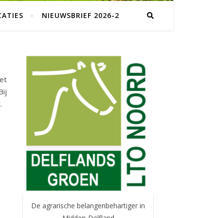
CATIES
NIEUWSBRIEF 2026-2
et
ij
.
De agrarische belangenbehartiger in
Midden-Delfland