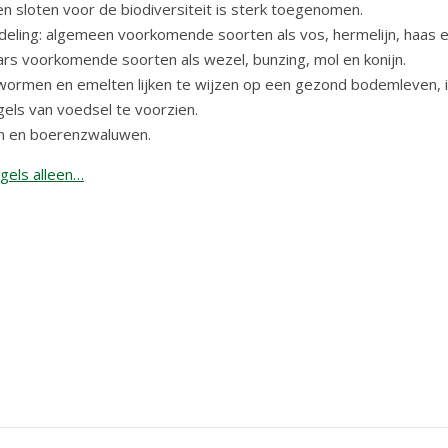
 sloten voor de biodiversiteit is sterk toegenomen.
edeling: algemeen voorkomende soorten als vos, hermelijn, haas 
ars voorkomende soorten als wezel, bunzing, mol en konijn.
nwormen en emelten lijken te wijzen op een gezond bodemleven, 
els van voedsel te voorzien.
len en boerenzwaluwen.
gels alleen…
n
er
len