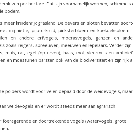
demleven per hectare. Dat zijn voornamelijk wormen, schimmels 
nde bodem.
s meer kruidenrijk grasland. De oevers en sloten bevatten soort
t-mij-nietje, pijptorkruid, pinksterbloem en koekoeksbloem. 
 uilen en andere erfvogels, moerasvogels, ganzen en ande
s zoals reigers, spreeuwen, meeuwen en lepelaars. Verder zijn 
s, muis, rat, egel (op erven), haas, mol, vleermuis en amfibieë
 en moestuinen barsten ook van de biodiversiteit en zijn rijk a
se polders wordt voor velen bepaald door de weidevogels, maar 
jk aan weidevogels en er wordt steeds meer aan agrarisch
r foeragerende en doortrekkende vogels (watervogels, grote
omen.