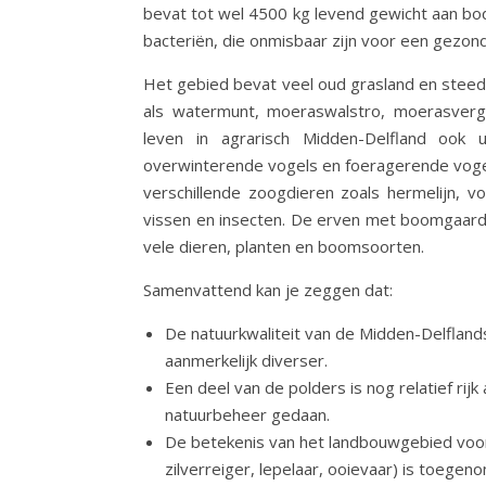
bevat tot wel 4500 kg levend gewicht aan bo
bacteriën, die onmisbaar zijn voor een gezo
Het gebied bevat veel oud grasland en steed
als watermunt, moeraswalstro, moerasvergee
leven in agrarisch Midden-Delfland ook
overwinterende vogels en foeragerende vogel
verschillende zoogdieren zoals hermelijn, vo
vissen en insecten. De erven met boomgaarden
vele dieren, planten en boomsoorten.
Samenvattend kan je zeggen dat:
De natuurkwaliteit van de Midden-Delfland
aanmerkelijk diverser.
Een deel van de polders is nog relatief ri
natuurbeheer gedaan.
De betekenis van het landbouwgebied voo
zilverreiger, lepelaar, ooievaar) is toegen