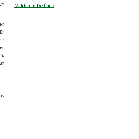
en
Midden In Delfland
en
Er
re
er
n,
an
is