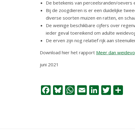
De betekenis van perceelsranden/oevers en
Bij de zoogdieren is er een duidelijke twe
diverse soorten muizen en ratten, en scha
De weinige beschikbare cijfers over rege
ieder geval toereikend om adulte weidevog
De erven zijn nog relatief rijk aan steenui
Download hier het rapport
Meer dan weidevo
juni 2021
Facebook
Bluesky
WhatsApp
Email
LinkedI
Twitt
De