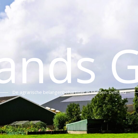
lands 
De agrarische belangenbehartiger in Midden-Delfland